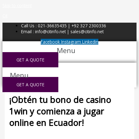
Skip to content
Cit
Call Us : 021-36635435 | +92 327 2300336
Email : info@citinfo.net | sales@citinfo.net
Facebook
Instagram
Linkedin
Menu
GET A QUOTE
Menu
GET A QUOTE
¡Obtén tu bono de casino
1win y comienza a jugar
online en Ecuador!
/
Uncategorized
/ By
citinfonet