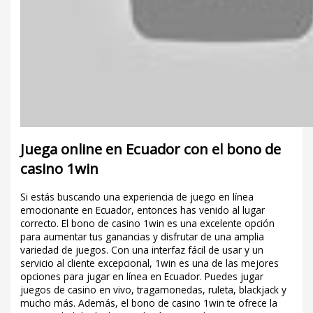
Juega online en Ecuador con el bono de
casino 1win
Si estás buscando una experiencia de juego en línea
emocionante en Ecuador, entonces has venido al lugar
correcto. El bono de casino 1win es una excelente opción
para aumentar tus ganancias y disfrutar de una amplia
variedad de juegos. Con una interfaz fácil de usar y un
servicio al cliente excepcional, 1win es una de las mejores
opciones para jugar en línea en Ecuador. Puedes jugar
juegos de casino en vivo, tragamonedas, ruleta, blackjack y
mucho más. Además, el bono de casino 1win te ofrece la