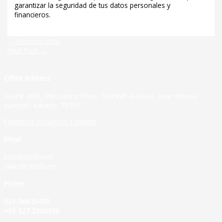
garantizar la seguridad de tus datos personales y
financieros.
←
Previous Post
Next Post
→
Office Address
Suite# 48/B, Mezzanine Floor, Shahrah-e-Faisal, near victoria
banquet, Karachi, 75350.
Facebook
Instagram
Linkedin
Email
info@citinfo.net
sales@citinfo.net
Phone
021-36635435
+92 327 2300336