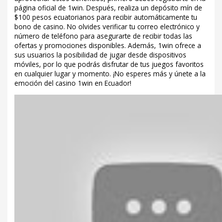
página oficial de 1win. Después, realiza un depósito mín de
$100 pesos ecuatorianos para recibir automáticamente tu
bono de casino. No olvides verificar tu correo electrónico y
número de teléfono para asegurarte de recibir todas las
ofertas y promociones disponibles. Además, 1win ofrece a
sus usuarios la posibilidad de jugar desde dispositivos
móviles, por lo que podrás disfrutar de tus juegos favoritos
en cualquier lugar y momento. ¡No esperes más y únete a la
emoción del casino 1win en Ecuador!