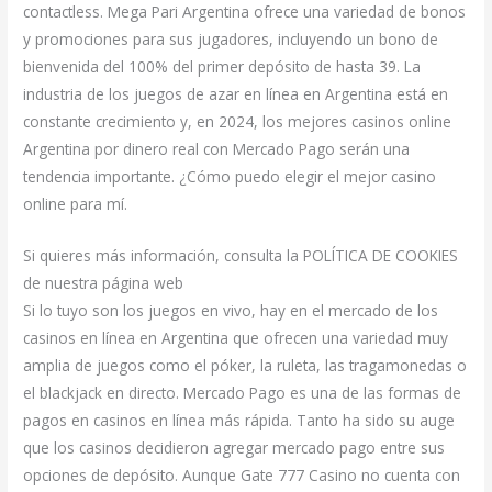
contactless. Mega Pari Argentina ofrece una variedad de bonos
y promociones para sus jugadores, incluyendo un bono de
bienvenida del 100% del primer depósito de hasta 39. La
industria de los juegos de azar en línea en Argentina está en
constante crecimiento y, en 2024, los mejores casinos online
Argentina por dinero real con Mercado Pago serán una
tendencia importante. ¿Cómo puedo elegir el mejor casino
online para mí.
Si quieres más información, consulta la POLÍTICA DE COOKIES
de nuestra página web
Si lo tuyo son los juegos en vivo, hay en el mercado de los
casinos en línea en Argentina que ofrecen una variedad muy
amplia de juegos como el póker, la ruleta, las tragamonedas o
el blackjack en directo. Mercado Pago es una de las formas de
pagos en casinos en línea más rápida. Tanto ha sido su auge
que los casinos decidieron agregar mercado pago entre sus
opciones de depósito. Aunque Gate 777 Casino no cuenta con