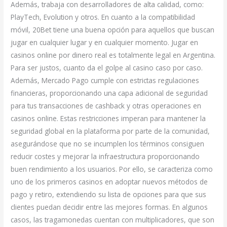
Además, trabaja con desarrolladores de alta calidad, como:
PlayTech, Evolution y otros. En cuanto a la compatibilidad
móvil, 20Bet tiene una buena opción para aquellos que buscan
jugar en cualquier lugar y en cualquier momento. Jugar en
casinos online por dinero real es totalmente legal en Argentina.
Para ser justos, cuanto da el golpe al casino caso por caso.
Además, Mercado Pago cumple con estrictas regulaciones
financieras, proporcionando una capa adicional de seguridad
para tus transacciones de cashback y otras operaciones en
casinos online. Estas restricciones imperan para mantener la
seguridad global en la plataforma por parte de la comunidad,
asegurándose que no se incumplen los términos consiguen
reducir costes y mejorar la infraestructura proporcionando
buen rendimiento a los usuarios. Por ello, se caracteriza como
uno de los primeros casinos en adoptar nuevos métodos de
pago y retiro, extendiendo su lista de opciones para que sus
clientes puedan decidir entre las mejores formas. En algunos
casos, las tragamonedas cuentan con multiplicadores, que son