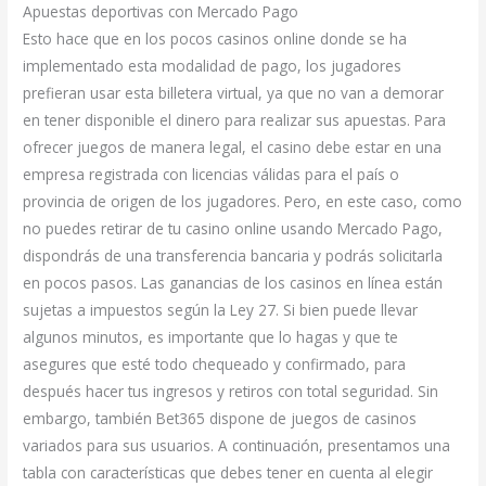
Apuestas deportivas con Mercado Pago
Esto hace que en los pocos casinos online donde se ha
implementado esta modalidad de pago, los jugadores
prefieran usar esta billetera virtual, ya que no van a demorar
en tener disponible el dinero para realizar sus apuestas. Para
ofrecer juegos de manera legal, el casino debe estar en una
empresa registrada con licencias válidas para el país o
provincia de origen de los jugadores. Pero, en este caso, como
no puedes retirar de tu casino online usando Mercado Pago,
dispondrás de una transferencia bancaria y podrás solicitarla
en pocos pasos. Las ganancias de los casinos en línea están
sujetas a impuestos según la Ley 27. Si bien puede llevar
algunos minutos, es importante que lo hagas y que te
asegures que esté todo chequeado y confirmado, para
después hacer tus ingresos y retiros con total seguridad. Sin
embargo, también Bet365 dispone de juegos de casinos
variados para sus usuarios. A continuación, presentamos una
tabla con características que debes tener en cuenta al elegir