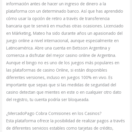
información antes de hacer un ingreso de dinero a la
plataforma con un determinado banco. Así que has aprendido
cómo usar la opción de retiro a través de transferencia
bancaria que te servirá en muchas otras ocasiones. Licenciado
en Márketing, Mateo ha sido durante años un apasionado del
juego online a nivel internacional, aunque especialmente en
Latinoamérica. Abre una cuenta en Betsson Argentina y
comienza a disfrutar del mejor casino online de Argentina.
Aunque el bingo no es uno de los juegos más populares en
las plataformas de casino Online, si están disponibles
diferentes versiones, incluso en juegos 100% en vivo. Es
importante que sepas que si las medidas de seguridad del
casino detectan que mientes en este o en cualquier otro dato
del registro, tu cuenta podría ser bloqueada.
¿MercadoPago Cobra Comisiones en los Casinos?
Esta plataforma ofrece la posibilidad de realizar pagos a través
de diferentes servicios estables como tarjetas de crédito,