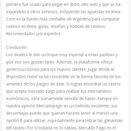
primero fue usado para pagar en dicho sitio web y que se ha
expandido a otros servicios, incluyendo las apuestas en línea.
Com es la fuente más confiable de Argentina para comparar
casinos en línea, guías, reseñas y noticias de casinos.
Recomendados por expertos.
Conclusión
Los dealers le dan un toque muy especial a estas partidas y
¡por eso nos gustan tanto. Además, la plataforma ofrece
generosos bonos para los nuevos clientes. Jugar desde el
dispositivo móvil se ha convertido en la forma favorita de los
amantes de los juegos de azar. Si logras encontrar un casino
que acepta mercado pago para realizar tus intercambios
económicos, será sumamente sencillo de hacer. Aunque en
nuestra opinión Mercadopago es un método excelente, sus
desventajas puede que quieran hacerte tener al menos una
opción B para utilizar, especialmente para retirar las ganancias
del casino. Por si todavía no lo sabías, Mercado Pago es el