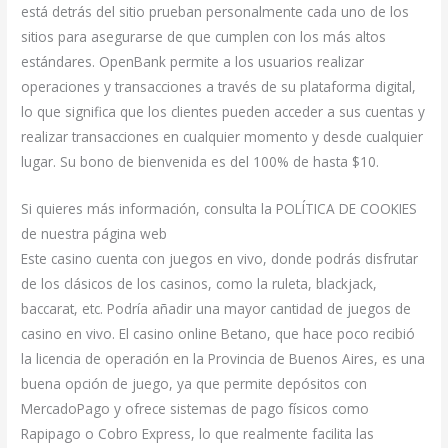
está detrás del sitio prueban personalmente cada uno de los
sitios para asegurarse de que cumplen con los más altos
estándares. OpenBank permite a los usuarios realizar
operaciones y transacciones a través de su plataforma digital,
lo que significa que los clientes pueden acceder a sus cuentas y
realizar transacciones en cualquier momento y desde cualquier
lugar. Su bono de bienvenida es del 100% de hasta $10.
Si quieres más información, consulta la POLÍTICA DE COOKIES
de nuestra página web
Este casino cuenta con juegos en vivo, donde podrás disfrutar
de los clásicos de los casinos, como la ruleta, blackjack,
baccarat, etc. Podría añadir una mayor cantidad de juegos de
casino en vivo. El casino online Betano, que hace poco recibió
la licencia de operación en la Provincia de Buenos Aires, es una
buena opción de juego, ya que permite depósitos con
MercadoPago y ofrece sistemas de pago físicos como
Rapipago o Cobro Express, lo que realmente facilita las