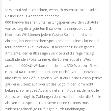
✅ Worauf sollte ich achten, wenn ich österreichische Online
Casino Bonus Angebote annehme?
000 handverlesenen Unterhaltungsperlen aus den Schatullen
von achtzig distinguierten Entwicklern beeindruckt durch
Noblesse. Wir können jedem Casino Spieler nur davon
abraten, bei einer solchen Spielothek am Online Glücksspiel
teilzunehmen. Die Spielbank ist bekannt für ihr elegantes
Ambiente, den erstklassigen Service und die regelmäßig
stattfindenden Pokerturniere, die Spieler aus aller Welt
anziehen. 000+🎁 Willkommensbonus: 350 % bis zu 15. Mit
Book of Ra Deluxe kannst du den Nachfolger des Novoline
Klassikers Book of Ra spielen. Weist ein Online Casino jedoch
gar keine Lizenz auf oder ist das Logo in der Form nicht
bekannt, so heißt es Abstand nehmen. Auch mit der mobile
App ist es möglich, Zahlungen durchzuführen oder die Spiele
als Demo zu spielen. Lizensierte Online Casinos müssen
zudem regelmäßige Prüfungen durch unabhängige