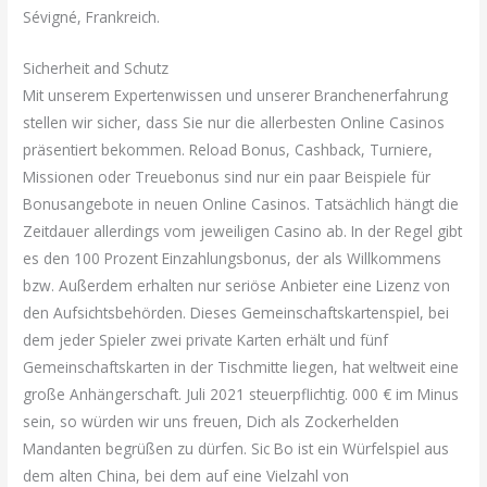
Sévigné, Frankreich.
Sicherheit and Schutz
Mit unserem Expertenwissen und unserer Branchenerfahrung
stellen wir sicher, dass Sie nur die allerbesten Online Casinos
präsentiert bekommen. Reload Bonus, Cashback, Turniere,
Missionen oder Treuebonus sind nur ein paar Beispiele für
Bonusangebote in neuen Online Casinos. Tatsächlich hängt die
Zeitdauer allerdings vom jeweiligen Casino ab. In der Regel gibt
es den 100 Prozent Einzahlungsbonus, der als Willkommens
bzw. Außerdem erhalten nur seriöse Anbieter eine Lizenz von
den Aufsichtsbehörden. Dieses Gemeinschaftskartenspiel, bei
dem jeder Spieler zwei private Karten erhält und fünf
Gemeinschaftskarten in der Tischmitte liegen, hat weltweit eine
große Anhängerschaft. Juli 2021 steuerpflichtig. 000 € im Minus
sein, so würden wir uns freuen, Dich als Zockerhelden
Mandanten begrüßen zu dürfen. Sic Bo ist ein Würfelspiel aus
dem alten China, bei dem auf eine Vielzahl von