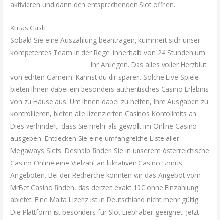
aktivieren und dann den entsprechenden Slot öffnen.
Xmas Cash
Sobald Sie eine Auszahlung beantragen, kümmert sich unser
kompetentes Team in der Regel innerhalb von 24 Stunden um
https://niedersachsen.de/
Ihr Anliegen. Das alles voller Herzblut
von echten Gamern. Kannst du dir sparen. Solche Live Spiele
bieten Ihnen dabei ein besonders authentisches Casino Erlebnis
von zu Hause aus. Um Ihnen dabei zu helfen, Ihre Ausgaben zu
kontrollieren, bieten alle lizenzierten Casinos Kontolimits an.
Dies verhindert, dass Sie mehr als gewollt im Online Casino
ausgeben. Entdecken Sie eine umfangreiche Liste aller
Megaways Slots. Deshalb finden Sie in unserem österreichische
Casino Online eine Vielzahl an lukrativen Casino Bonus
Angeboten. Bei der Recherche konnten wir das Angebot vom
MrBet Casino finden, das derzeit exakt 10€ ohne Einzahlung
abietet. Eine Malta Lizenz ist in Deutschland nicht mehr gültig.
Die Plattform ist besonders für Slot Liebhaber geeignet. Jetzt