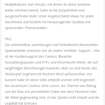
Multiplikatoren zum Einsatz, mit denen du deine Gewinne
weiter erhöhen kannst. Dann ist die EuSpielothek eine
ausgezeichnete Wahl. Unser Angebot bietet etwas für jeden
Geschmack und besticht mit herausragender Qualität und
spannenden Themenwelten.
FAQ
Die unbestreitbar zuverlässigen und fortwährend überwachten
Spieleanbieter erweisen sich als wahre Vorbilder. Support – Wie
ist der Kundensupport des Casinos. ❗Beachte:
Auszahlungsquoten und RTPs sind theoretische Werte, die auf
langfristigen Berechnungen basieren. Aber sie sind bereit, das
Glücksspiel Segment mit frischem Wind aufzumischen. Vor
kurzem habe ich diese Seite entdeckt und bin echt begeistert.
Bei unseriösen Casinos ohne Lizenz, wo Themen wie Betrug
und der Klau von persönlichen Daten wie dem Passwort oder
der EMail gegenwärtig sind, ist das Spielen nicht erlaubt und die
Legalität hat Grenzen.