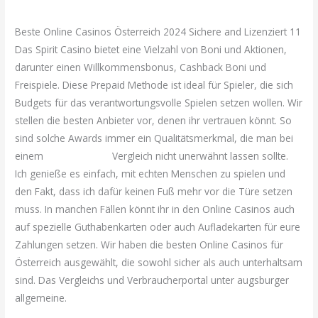
/
Uncategorized
/ By
citinfonet
Beste Online Casinos Österreich 2024 Sichere and Lizenziert 11
Das Spirit Casino bietet eine Vielzahl von Boni und Aktionen,
darunter einen Willkommensbonus, Cashback Boni und
Freispiele. Diese Prepaid Methode ist ideal für Spieler, die sich
Budgets für das verantwortungsvolle Spielen setzen wollen. Wir
stellen die besten Anbieter vor, denen ihr vertrauen könnt. So
sind solche Awards immer ein Qualitätsmerkmal, die man bei
einem
Online Casino
Vergleich nicht unerwähnt lassen sollte.
Ich genieße es einfach, mit echten Menschen zu spielen und
den Fakt, dass ich dafür keinen Fuß mehr vor die Türe setzen
muss. In manchen Fällen könnt ihr in den Online Casinos auch
auf spezielle Guthabenkarten oder auch Aufladekarten für eure
Zahlungen setzen. Wir haben die besten Online Casinos für
Österreich ausgewählt, die sowohl sicher als auch unterhaltsam
sind. Das Vergleichs und Verbraucherportal unter augsburger
allgemeine.