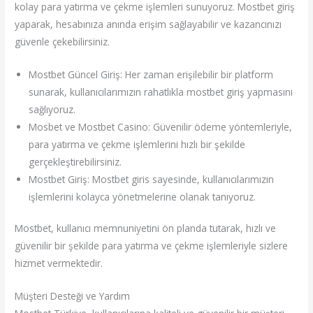
kolay para yatırma ve çekme işlemleri sunuyoruz. Mostbet giriş
yaparak, hesabınıza anında erişim sağlayabilir ve kazancınızı
güvenle çekebilirsiniz.
Mostbet Güncel Giriş: Her zaman erişilebilir bir platform
sunarak, kullanıcılarımızın rahatlıkla mostbet giriş yapmasını
sağlıyoruz.
Mosbet ve Mostbet Casino: Güvenilir ödeme yöntemleriyle,
para yatırma ve çekme işlemlerini hızlı bir şekilde
gerçekleştirebilirsiniz.
Mostbet Giriş: Mostbet giris sayesinde, kullanıcılarımızın
işlemlerini kolayca yönetmelerine olanak tanıyoruz.
Mostbet, kullanıcı memnuniyetini ön planda tutarak, hızlı ve
güvenilir bir şekilde para yatırma ve çekme işlemleriyle sizlere
hizmet vermektedir.
Müşteri Desteği ve Yardım