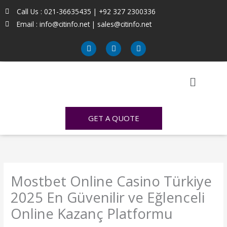
Skip
Call Us : 021-36635435 | +92 327 2300336
to
Email : info@citinfo.net | sales@citinfo.net
content
F
I
L
a
n
i
c
s
n
e
t
k
b
a
e
Menu
o
g
d
o
r
i
k
a
n
m
GET A QUOTE
Mostbet Online Casino Türkiye
2025 En Güvenilir ve Eğlenceli
Online Kazanç Platformu