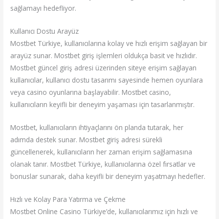
sağlamayı hedefliyor.
Kullanıcı Dostu Arayüz
Mostbet Türkiye, kullanıcılarına kolay ve hızlı erişim sağlayan bir
arayüz sunar. Mostbet giriş işlemleri oldukça basit ve hızlıdır.
Mostbet güncel giriş adresi üzerinden siteye erişim sağlayan
kullanıcılar, kullanıcı dostu tasarımı sayesinde hemen oyunlara
veya casino oyunlarına başlayabilir. Mostbet casino,
kullanıcıların keyifli bir deneyim yaşaması için tasarlanmıştır.
Mostbet, kullanıcıların ihtiyaçlarını ön planda tutarak, her
adımda destek sunar. Mostbet giriş adresi sürekli
güncellenerek, kullanıcıların her zaman erişim sağlamasına
olanak tanır. Mostbet Türkiye, kullanıcılarına özel fırsatlar ve
bonuslar sunarak, daha keyifli bir deneyim yaşatmayı hedefler.
Hızlı ve Kolay Para Yatırma ve Çekme
Mostbet Online Casino Türkiye’de, kullanıcılarımız için hızlı ve