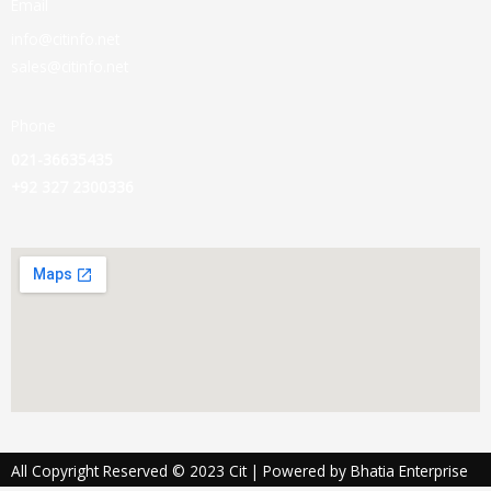
e
t
k
Email
b
a
e
o
g
d
info@citinfo.net
o
r
i
sales@citinfo.net
k
a
n
m
Phone
021-36635435
+92 327 2300336
All Copyright Reserved © 2023 Cit | Powered by Bhatia Enterprise