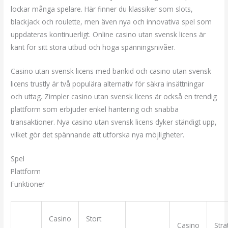
lockar många spelare. Här finner du klassiker som slots,
blackjack och roulette, men även nya och innovativa spel som
uppdateras kontinuerligt. Online casino utan svensk licens är
känt för sitt stora utbud och höga spänningsnivåer.
Casino utan svensk licens med bankid och casino utan svensk
licens trustly är två populära alternativ för säkra insättningar
och uttag. Zimpler casino utan svensk licens är också en trendig
plattform som erbjuder enkel hantering och snabba
transaktioner. Nya casino utan svensk licens dyker ständigt upp,
vilket gör det spännande att utforska nya möjligheter.
Spel
Plattform
Funktioner
Casino
Stort
Casino
Stra