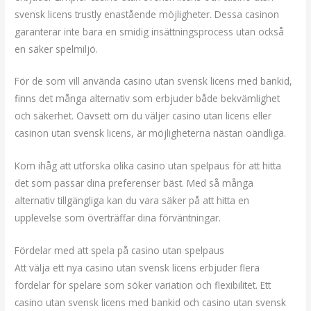
svensk licens trustly enastående möjligheter. Dessa casinon
garanterar inte bara en smidig insättningsprocess utan också
en säker spelmiljö.
För de som vill använda casino utan svensk licens med bankid,
finns det många alternativ som erbjuder både bekvämlighet
och säkerhet. Oavsett om du väljer casino utan licens eller
casinon utan svensk licens, är möjligheterna nästan oändliga.
Kom ihåg att utforska olika casino utan spelpaus för att hitta
det som passar dina preferenser bäst. Med så många
alternativ tillgängliga kan du vara säker på att hitta en
upplevelse som överträffar dina förväntningar.
Fördelar med att spela på casino utan spelpaus
Att välja ett nya casino utan svensk licens erbjuder flera
fördelar för spelare som söker variation och flexibilitet. Ett
casino utan svensk licens med bankid och casino utan svensk