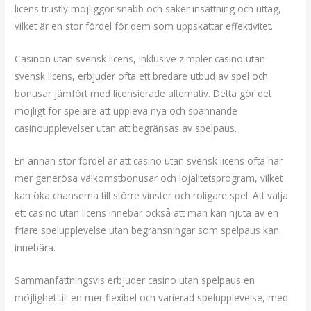
licens trustly möjliggör snabb och säker insättning och uttag,
vilket är en stor fördel för dem som uppskattar effektivitet.
Casinon utan svensk licens, inklusive zimpler casino utan
svensk licens, erbjuder ofta ett bredare utbud av spel och
bonusar jämfört med licensierade alternativ. Detta gör det
möjligt för spelare att uppleva nya och spännande
casinoupplevelser utan att begränsas av spelpaus.
En annan stor fördel är att casino utan svensk licens ofta har
mer generösa välkomstbonusar och lojalitetsprogram, vilket
kan öka chanserna till större vinster och roligare spel. Att välja
ett casino utan licens innebär också att man kan njuta av en
friare spelupplevelse utan begränsningar som spelpaus kan
innebära.
Sammanfattningsvis erbjuder casino utan spelpaus en
möjlighet till en mer flexibel och varierad spelupplevelse, med