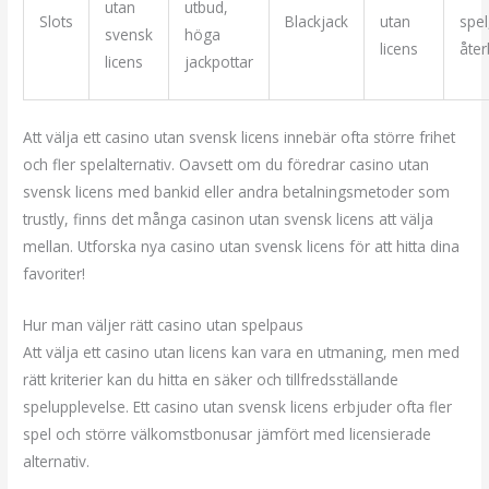
utan
utbud,
Slots
Blackjack
utan
spel
svensk
höga
licens
åter
licens
jackpottar
Att välja ett casino utan svensk licens innebär ofta större frihet
och fler spelalternativ. Oavsett om du föredrar casino utan
svensk licens med bankid eller andra betalningsmetoder som
trustly, finns det många casinon utan svensk licens att välja
mellan. Utforska nya casino utan svensk licens för att hitta dina
favoriter!
Hur man väljer rätt casino utan spelpaus
Att välja ett casino utan licens kan vara en utmaning, men med
rätt kriterier kan du hitta en säker och tillfredsställande
spelupplevelse. Ett casino utan svensk licens erbjuder ofta fler
spel och större välkomstbonusar jämfört med licensierade
alternativ.