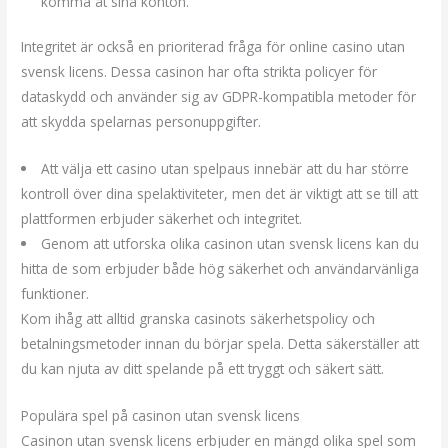
komma åt sina konton.
Integritet är också en prioriterad fråga för online casino utan
svensk licens. Dessa casinon har ofta strikta policyer för
dataskydd och använder sig av GDPR-kompatibla metoder för
att skydda spelarnas personuppgifter.
Att välja ett casino utan spelpaus innebär att du har större
kontroll över dina spelaktiviteter, men det är viktigt att se till att
plattformen erbjuder säkerhet och integritet.
Genom att utforska olika casinon utan svensk licens kan du
hitta de som erbjuder både hög säkerhet och användarvänliga
funktioner.
Kom ihåg att alltid granska casinots säkerhetspolicy och
betalningsmetoder innan du börjar spela. Detta säkerställer att
du kan njuta av ditt spelande på ett tryggt och säkert sätt.
Populära spel på casinon utan svensk licens
Casinon utan svensk licens erbjuder en mängd olika spel som