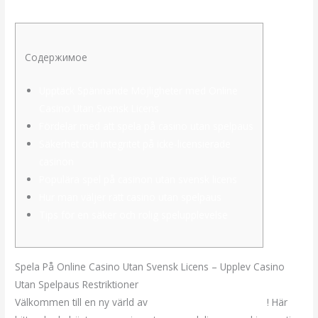
/
Uncategorized
/ By
citinfonet
Содержимое
Upptäck Spännande Möjligheter med Online
Casino Utan Svensk Licens
Fördelar med att spela på casino utan spelpaus
Säkerhet och integritet på icke-licensierade
casinon
Populära spel på casinon utan svensk licens
Hur man väljer rätt casino utan spelpaus
Tips för en säker och rolig spelupplevelse
Spela På Online Casino Utan Svensk Licens – Upplev Casino
Utan Spelpaus Restriktioner
Välkommen till en ny värld av
casino utan svensk licens
! Här