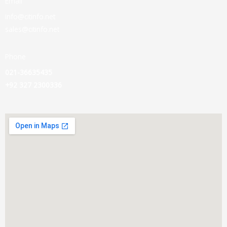
Email
b
a
e
o
g
d
info@citinfo.net
o
r
i
sales@citinfo.net
k
a
n
m
Phone
021-36635435
+92 327 2300336