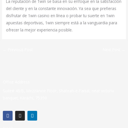
La reputación de 1win se basa en su enfoque en la satisfacción
del cliente y en la constante innovación. Ya sea que prefieras
disfrutar de 1win casino en línea o probar tu suerte en 1win
apuestas deportivas, 1win siempre está a la vanguardia para
ofrecer la mejor experiencia posible.
←
Previous Post
Next Post
→
Office Address
Suite# 48/B, Mezzanine Floor, Shahrah-e-Faisal, near victoria
banquet, Karachi, 75350.
F
I
L
a
n
i
c
s
n
e
t
k