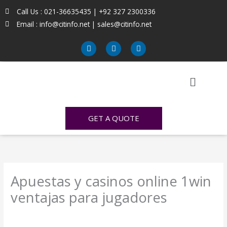
Skip
Call Us : 021-36635435 | +92 327 2300336
to
Email : info@citinfo.net | sales@citinfo.net
content
F
I
L
a
n
i
c
s
n
e
t
k
b
a
e
Menu
o
g
d
o
r
i
k
a
n
m
GET A QUOTE
Apuestas y casinos online 1win
ventajas para jugadores
/
Uncategorized
/ By
citinfonet