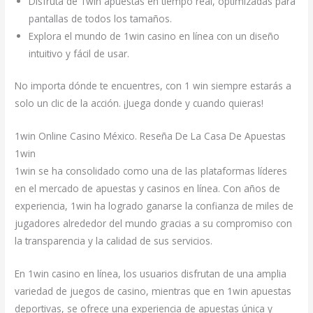
Disfruta de 1win apuestas en tiempo real, optimizadas para
pantallas de todos los tamaños.
Explora el mundo de 1win casino en línea con un diseño
intuitivo y fácil de usar.
No importa dónde te encuentres, con 1 win siempre estarás a
solo un clic de la acción. ¡Juega donde y cuando quieras!
1win Online Casino México. Reseña De La Casa De Apuestas
1win
1win se ha consolidado como una de las plataformas líderes
en el mercado de apuestas y casinos en línea. Con años de
experiencia, 1win ha logrado ganarse la confianza de miles de
jugadores alrededor del mundo gracias a su compromiso con
la transparencia y la calidad de sus servicios.
En 1win casino en línea, los usuarios disfrutan de una amplia
variedad de juegos de casino, mientras que en 1win apuestas
deportivas, se ofrece una experiencia de apuestas única y