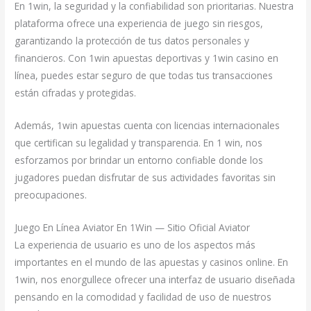
En 1win, la seguridad y la confiabilidad son prioritarias. Nuestra
plataforma ofrece una experiencia de juego sin riesgos,
garantizando la protección de tus datos personales y
financieros. Con 1win apuestas deportivas y 1win casino en
línea, puedes estar seguro de que todas tus transacciones
están cifradas y protegidas.
Además, 1win apuestas cuenta con licencias internacionales
que certifican su legalidad y transparencia. En 1 win, nos
esforzamos por brindar un entorno confiable donde los
jugadores puedan disfrutar de sus actividades favoritas sin
preocupaciones.
Juego En Línea Aviator En 1Win — Sitio Oficial Aviator
La experiencia de usuario es uno de los aspectos más
importantes en el mundo de las apuestas y casinos online. En
1win, nos enorgullece ofrecer una interfaz de usuario diseñada
pensando en la comodidad y facilidad de uso de nuestros