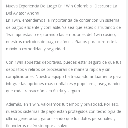
Nueva Experiencia De Juego En 1Win Colombia: ¡Descubre La
Del Aviator Ahora!
En 1win, entendemos la importancia de contar con un sistema
de pagos eficiente y confiable. Ya sea que estés disfrutando de
1win apuestas o explorando las emociones del 1win casino,
nuestros métodos de pago están diseñados para ofrecerte la
máxima comodidad y seguridad.
Con 1win apuestas deportivas, puedes estar seguro de que tus
depósitos y retiros se procesarán de manera rápida y sin
complicaciones. Nuestro equipo ha trabajado arduamente para
integrar las opciones más confiables y populares, asegurando
que cada transacción sea fluida y segura.
Además, en 1 win, valoramos tu tiempo y privacidad. Por eso,
nuestros sistemas de pago están protegidos con tecnología de
última generación, garantizando que tus datos personales y
financieros estén siempre a salvo.