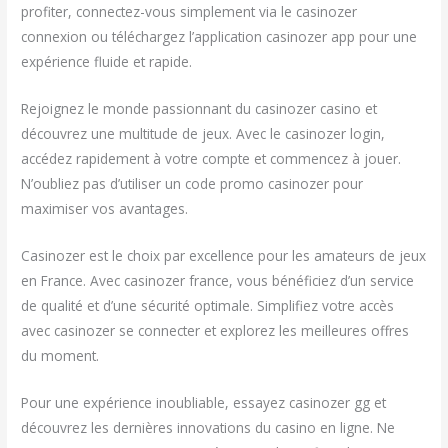
profiter, connectez-vous simplement via le casinozer
connexion ou téléchargez l’application casinozer app pour une
expérience fluide et rapide.
Rejoignez le monde passionnant du casinozer casino et
découvrez une multitude de jeux. Avec le casinozer login,
accédez rapidement à votre compte et commencez à jouer.
N’oubliez pas d’utiliser un code promo casinozer pour
maximiser vos avantages.
Casinozer est le choix par excellence pour les amateurs de jeux
en France. Avec casinozer france, vous bénéficiez d’un service
de qualité et d’une sécurité optimale. Simplifiez votre accès
avec casinozer se connecter et explorez les meilleures offres
du moment.
Pour une expérience inoubliable, essayez casinozer gg et
découvrez les dernières innovations du casino en ligne. Ne