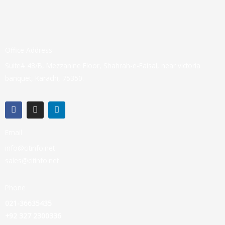
Office Address
Suite# 48/B, Mezzanine Floor, Shahrah-e-Faisal, near victoria
banquet, Karachi, 75350.
F
I
L
a
n
i
c
s
n
e
t
k
Email
b
a
e
o
g
d
info@citinfo.net
o
r
i
sales@citinfo.net
k
a
n
m
Phone
021-36635435
+92 327 2300336