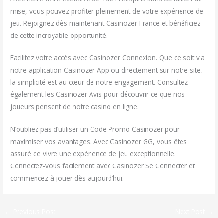
mise, vous pouvez profiter pleinement de votre expérience de
jeu. Rejoignez dès maintenant Casinozer France et bénéficiez
de cette incroyable opportunité.
Facilitez votre accès avec Casinozer Connexion. Que ce soit via
notre application Casinozer App ou directement sur notre site,
la simplicité est au cœur de notre engagement. Consultez
également les Casinozer Avis pour découvrir ce que nos
joueurs pensent de notre casino en ligne.
N’oubliez pas d’utiliser un Code Promo Casinozer pour
maximiser vos avantages. Avec Casinozer GG, vous êtes
assuré de vivre une expérience de jeu exceptionnelle.
Connectez-vous facilement avec Casinozer Se Connecter et
commencez à jouer dès aujourd’hui.
←
Previous Post
Next Post
→