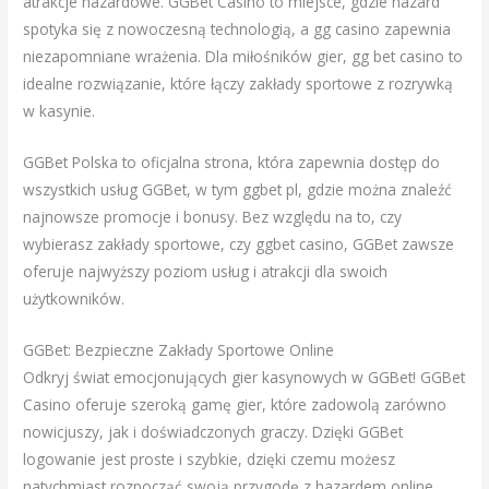
atrakcje hazardowe. GGBet Casino to miejsce, gdzie hazard
spotyka się z nowoczesną technologią, a gg casino zapewnia
niezapomniane wrażenia. Dla miłośników gier, gg bet casino to
idealne rozwiązanie, które łączy zakłady sportowe z rozrywką
w kasynie.
GGBet Polska to oficjalna strona, która zapewnia dostęp do
wszystkich usług GGBet, w tym ggbet pl, gdzie można znaleźć
najnowsze promocje i bonusy. Bez względu na to, czy
wybierasz zakłady sportowe, czy ggbet casino, GGBet zawsze
oferuje najwyższy poziom usług i atrakcji dla swoich
użytkowników.
GGBet: Bezpieczne Zakłady Sportowe Online
Odkryj świat emocjonujących gier kasynowych w GGBet! GGBet
Casino oferuje szeroką gamę gier, które zadowolą zarówno
nowicjuszy, jak i doświadczonych graczy. Dzięki GGBet
logowanie jest proste i szybkie, dzięki czemu możesz
natychmiast rozpocząć swoją przygodę z hazardem online.