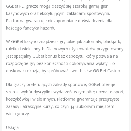
GGBet PL, gracze mogą cieszyć się szeroką gamą gier
kasynowych oraz ekscytującymi zakładami sportowymi.
Platforma gwarantuje niezapomniane doświadczenia dla
każdego fanatyka hazardu.
W GGBet kasyno znajdziesz gry takie jak automaty, blackjack,
ruletka i wiele innych. Dla nowych użytkowników przygotowany
jest specjalny GGbet bonus bez depozytu, który pozwala na
rozpoczęcie gry bez konieczności dokonywania wpłaty. To
doskonała okazja, by spróbować swoich sił w GG Bet Casino.
Dla graczy preferujących zakłady sportowe, GGBet oferuje
szeroki wybór dyscyplin i wydarzeń, w tym piłkę nożną, e-sport,
koszykówkę i wiele innych. Platforma gwarantuje przejrzyste
zasady i atrakcyjne kursy, co czyni ją ulubionym miejscem
wielu graczy.
Usługa