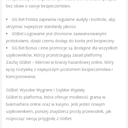
bez obaw o swoje bezpieczeństwo.
GG Bet Polska zapewnia regularne audyty i kontrole, aby
utrzymać najwyższe standardy jakości.
GGBet Logowanie jest chronione zaawansowanymi
protokołami, dzięki czemu dostęp do konta jest bezpieczny.
GG Bet Bonus i inne promocje są dostępne dla wszystkich
użytkowników, którzy przestrzegają zasad platformy.
Zaufaj GGBet – liderowi w branży hazardowej online, który
łączy rozrywkę z najwyższym poziomem bezpieczeństwa i
licencjonowania.
GGBet: Wysokie Wygrane I Szybkie Wypłaty
GGBet to platforma, która oferuje możliwość grania w
bukmachera online oraz w kasyno. Jeśli jesteś nowym
użytkownikiem, poniżej znajdziesz prosty przewodnik, jak
rozpocząć swoją przygodę z GGBet.