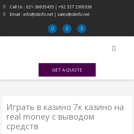
Skip
Call Us : 021-36635435 | +92 327 2300336
to
Email : info@citinfo.net | sales@citinfo.net
content
F
I
L
a
n
i
c
s
n
e
t
k
b
a
e
Menu
o
g
d
o
r
i
k
a
n
m
GET A QUOTE
Играть в казино 7к казино на
real money с выводом
средств