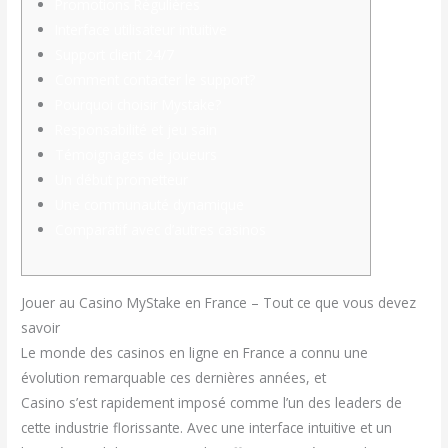
Promotions Régulières
Interface utilisateur intuitive
Support client 24/7
Comment contacter le support?
Pourquoi choisir Mystake?
Responsabilité et jeu sain
Témoignages de joueurs
Un début prometteur
Une communauté dynamique
Comparatif avec d’autres casinos
Jouer au Casino MyStake en France – Tout ce que vous devez
savoir
Le monde des casinos en ligne en France a connu une
évolution remarquable ces dernières années, et
mystake
Casino s’est rapidement imposé comme l’un des leaders de
cette industrie florissante. Avec une interface intuitive et un