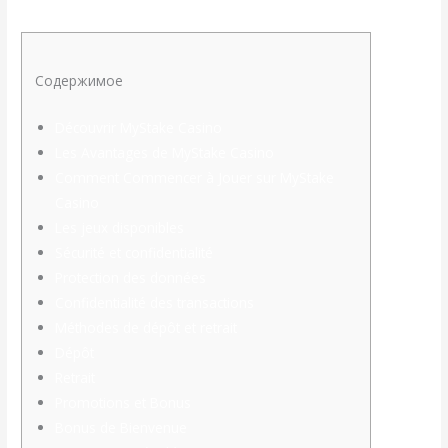
/
Uncategorized
/ By
citinfonet
Содержимое
Découvrir MyStake Casino
Les Avantages de MyStake Casino
Comment Commencer à Jouer sur MyStake
Casino
Les jeux disponibles
Sécurité et confidentialité
Protection des données
Confidentialité des transactions
Méthodes de dépôt et retrait
Dépôt
Retrait
Promotions et Bonus
Bonus de Bienvenue