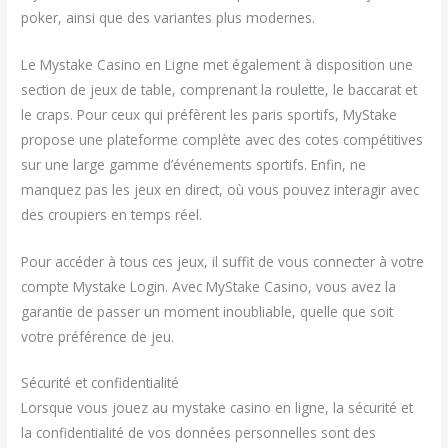
poker, ainsi que des variantes plus modernes.
Le Mystake Casino en Ligne met également à disposition une
section de jeux de table, comprenant la roulette, le baccarat et
le craps. Pour ceux qui préfèrent les paris sportifs, MyStake
propose une plateforme complète avec des cotes compétitives
sur une large gamme d’événements sportifs. Enfin, ne
manquez pas les jeux en direct, où vous pouvez interagir avec
des croupiers en temps réel.
Pour accéder à tous ces jeux, il suffit de vous connecter à votre
compte Mystake Login. Avec MyStake Casino, vous avez la
garantie de passer un moment inoubliable, quelle que soit
votre préférence de jeu.
Sécurité et confidentialité
Lorsque vous jouez au mystake casino en ligne, la sécurité et
la confidentialité de vos données personnelles sont des