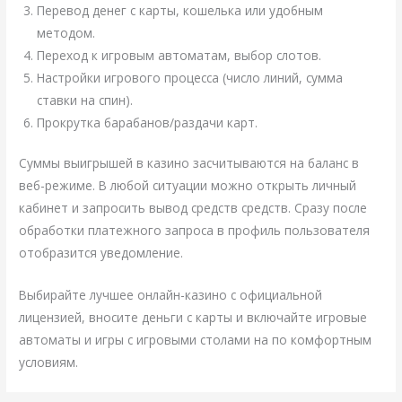
Перевод денег с карты, кошелька или удобным
методом.
Переход к игровым автоматам, выбор слотов.
Настройки игрового процесса (число линий, сумма
ставки на спин).
Прокрутка барабанов/раздачи карт.
Суммы выигрышей в казино засчитываются на баланс в
веб-режиме. В любой ситуации можно открыть личный
кабинет и запросить вывод средств средств. Сразу после
обработки платежного запроса в профиль пользователя
отобразится уведомление.
Выбирайте лучшее онлайн-казино с официальной
лицензией, вносите деньги с карты и включайте игровые
автоматы и игры с игровыми столами на по комфортным
условиям.