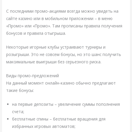
С последними промо-акциями всегда можно увидеть на
сайте казино или в мобильном приложении – в меню
«Промо» или «Промо». Там прописаны правила получения
бонусов и правила отыгрыша.
Некоторые игорные клубы устраивают турниры и
розыгрыши. Это не совсем бонусы, но это шанс получить
максимальные выигрыши без серьезного риска.
Виды промо-предложений
На данный момент онлайн-казино обычно предлагают
такие бонусы:
на первые депозиты – увеличение суммы пополнения
счета;
бесплатные спины – бесплатные вращения для
избранных игровых автоматов;