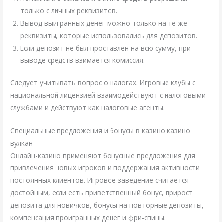
только с личных реквизитов.
Вывод выигранных денег можно только на те же
реквизиты, которые использовались для депозитов.
Если депозит не был проставлен на всю сумму, при
выводе средств взимается комиссия.
Следует учитывать вопрос о налогах. Игровые клубы с
национальной лицензией взаимодействуют с налоговыми
службами и действуют как налоговые агенты.
Специальные предложения и бонусы в казино казино
вулкан
Онлайн-казино применяют бонусные предложения для
привлечения новых игроков и поддержания активности
постоянных клиентов. Игровое заведение считается
достойным, если есть приветственный бонус, прирост
депозита для новичков, бонусы на повторные депозиты,
компенсация проигранных денег и фри-спины.