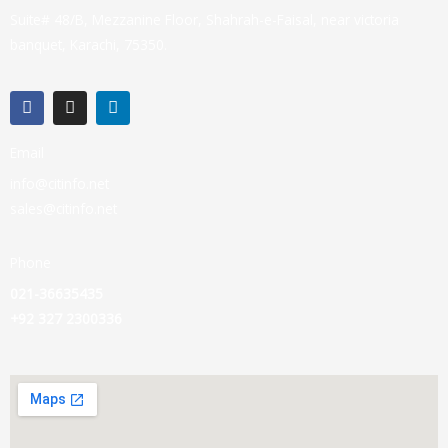
Suite# 48/B, Mezzanine Floor, Shahrah-e-Faisal, near victoria
banquet, Karachi, 75350.
F
I
L
a
n
i
c
s
n
e
t
k
Email
b
a
e
o
g
d
info@citinfo.net
o
r
i
sales@citinfo.net
k
a
n
m
Phone
021-36635435
+92 327 2300336