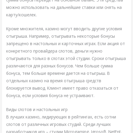
можно использовать на дальнейшие ставки или снять на
карту/кошелек.
Кроме множителя, казино могут вводить другие условия
отыгрыша. Например, отыгрывать некоторые бонусы
запрещено в настольных и карточных играх. Если акция от
конкретного провайдера слотов, деньги нужно
отыгрывать только в слотах этой студии. Сроки отыгрыша
различаются для разных бонусов. Чем больше сумма
бонуса, тем больше времени дается на отыгрыш. В
отдельных казино на время отыгрыша средств
блокируется вывод. Клиент имеет право отказаться от
бонуса, если условия бонуса не устраивают.
Виды слотов и настольных игр
В лучших казино, лидирующих в рейтингах, есть сотни
слотов от различных игровых студий. Среди лучших
разработчиков игр – студии Microgaming, Igrosoft, NetEnt,