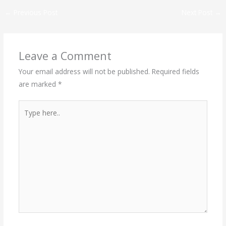
←
Previous Post
Next Post
→
Leave a Comment
Your email address will not be published.
Required fields
are marked
*
Type
here..