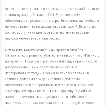
Все игровые автоматы в лицензированных онлайн-казино
казино вулкан работают с ГСЧ. Этот механизм
обеспечивает прозрачность игры. Ни казино, ни гэмблеры
не могут повлиять на исходы игровых сессий. Во многих
слотах доступна опция проверки честности игровых
раундов через генераторы хэшей.
Live-казино казино онлайн с дилерами в онлайне
На порталах игровых клубов есть категория игр «Казино с
дилерами». Процессы игр в live-казино идут при контроле
дилеров онлайн. Они ведут сценарий игры из
изолированных студий. Особенно привлекательны в
казино с дилерами покер. В казино с дилерами
обеспечивается прозрачность и открытость геймплея.
Гэмблеры, которые не верят в генератору случайных
чисел, не сомневаются в прозрачности геймплея. В
принципе, это реальное казино, которое ведётся через