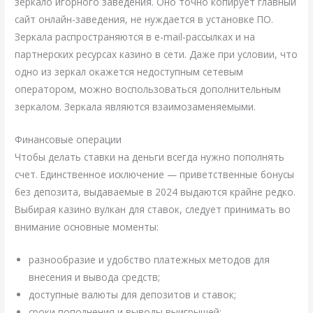
зеркало игорного заведения. Оно точно копирует главный
сайт онлайн-заведения, не нуждается в установке ПО.
Зеркала распространяются в e-mail-рассылках и на
партнерских ресурсах казино в сети. Даже при условии, что
одно из зеркал окажется недоступным сетевым
оператором, можно воспользоваться дополнительным
зеркалом. Зеркала являются взаимозаменяемыми.
Финансовые операции
Чтобы делать ставки на деньги всегда нужно пополнять
счет. Единственное исключение — приветственные бонусы
без депозита, выдаваемые в 2024 выдаются крайне редко.
Выбирая казино вулкан для ставок, следует принимать во
внимание основные моменты:
разнообразие и удобство платежных методов для
внесения и вывода средств;
доступные валюты для депозитов и ставок;
сроки пополнения и выводы выигрышей;